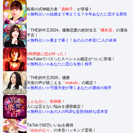
銀座の式神能力者
「鼎絢子」
が登場！
≪無料占い≫結婚まで考えてる？今年あなたに恋する異性
「THE的中王2024」優勝恋愛の絶対女王
「橘冬花」
の運命
予言！
≪無料占い≫裏まで暴く！あの人の本音/二人の未来
1時間後に恋が叶った！
YouTubeでバズったスペシャル鑑定がついに登場！
≪無料占い≫あなたに恋心を抱く相手
「THE的中王2025」優勝
天使の声が聴こえる
「mukulu」
の鑑定！
≪無料占い≫守護天使が導くあなたの運命の相手
こんな占い、初体験！
人には言えない悩みを濃密鑑定！
≪無料占い≫あの人のR18な妄想/純粋な恋本音
TikTokで60万いいねを獲得
「ゆめの心々」
の本音ハッキング霊視！