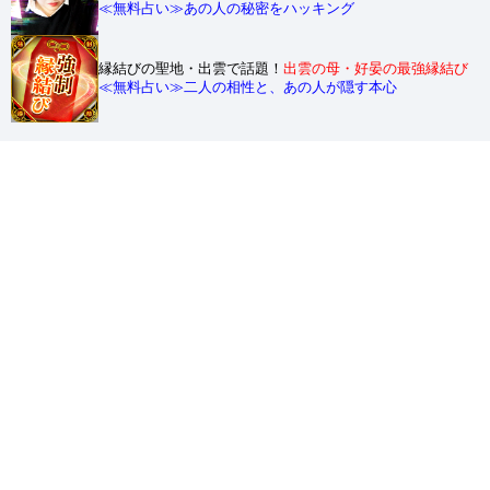
≪無料占い≫あの人の秘密をハッキング
縁結びの聖地・出雲で話題！
出雲の母・好晏の最強縁結び
≪無料占い≫二人の相性と、あの人が隠す本心
無料占い人気ランキング
人気No1無料占い！
シークエンスはやともの生き霊チェック！
最強コラボ霊視！
あの人の生き霊からわかる
あなたへの本心
「LoveMeDo」が予言！
あなたの出会い・結婚・人生
「大串ノリコ」の
タイプ別相性診断/あの人の本当の気持ち